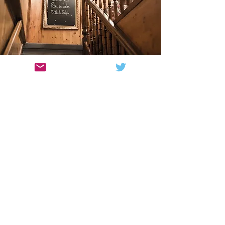
Genuss
Geniessen Sie neu interpretierte Schweizer
Küche auf zwei Etagen. Frische Produkte aus
der Region und österreichische Schmankerl
lassen das kulinarische Herz höher schlagen.
An schönen Tagen lädt auch unsere grosszügige
Terrasse zu Kaffee, Desserts und perlendem
Wein ein.
Gasthaus Rössli Küssnacht | Gasthaus Rössli Küssnacht